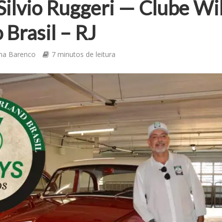
Silvio Ruggeri — Clube Wil
 Brasil – RJ
ma Barenco
7 minutos de leitura