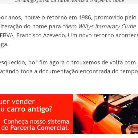
Um antigo Jornal da Tarde noticia a criação do clube
 por anos, houve o retorno em 1986, promovido pelo 
alteração do nome para
“Aero Willys Itamaraty Clube 
 FBVA, Francisco Azevedo. Um novo retorno aconte
ga.
squecido, por fim agora o trouxemos de volta com 
sgatando toda a documentação encontrada do tempo