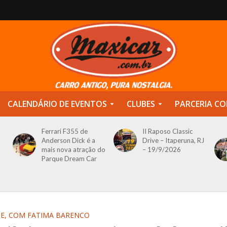
CALENDÁRIO DE EVENTOS
CLUBES
PARCERIA CO
Ferrari F355 de
II Raposo Classic
Anderson Dick é a
Drive – Itaperuna, RJ
mais nova atração do
– 19/9/2026
Parque Dream Car
TE, COM FATIMA BARENCO