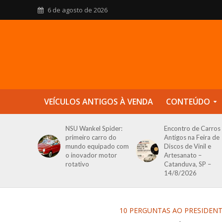
6 de agosto de 2026
VEÍCULOS ANTIGOS À VENDA
CONTEÚDO
NSU Wankel Spider:
Encontro de Carros
primeiro carro do
Antigos na Feira de
mundo equipado com
Discos de Vinil e
o inovador motor
Artesanato –
rotativo
Catanduva, SP –
14/8/2026
10 PERGUNTAS AO PRESIDEN