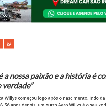
 a nossa paixão e a história é c
 verdade”
ca Willys começou logo após o nascimento, indo d
. 56 anos depois, um outro Aero Willys é o seu xod