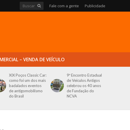
Fale com a gente
Publicidade
MERCIAL – VENDA DE VEÍCULO
XIX Poços Classic Car:
9º Encontro Estadual
como foi um dos mais
de Veículos Antigos
badalados eventos
celebrou os 40 anos
de antigomobilismo
de Fundação do
do Brasil
NCVA