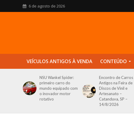
6 de agosto de 2026
VEÍCULOS ANTIGOS À VENDA
CONTEÚDO
NSU Wankel Spider:
Encontro de Carros
primeiro carro do
Antigos na Feira de
mundo equipado com
Discos de Vinil e
o inovador motor
Artesanato –
rotativo
Catanduva, SP –
14/8/2026