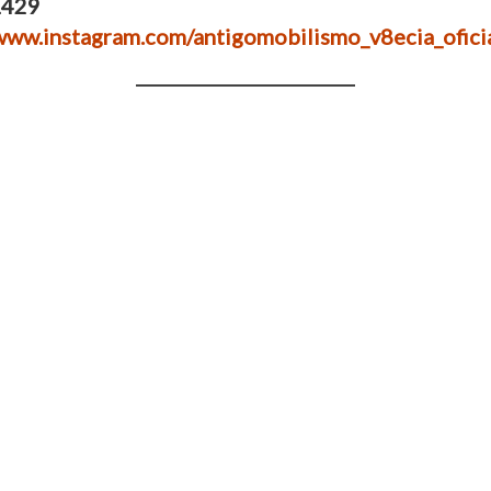
1429
/www.instagram.com/antigomobilismo_v8ecia_oficia