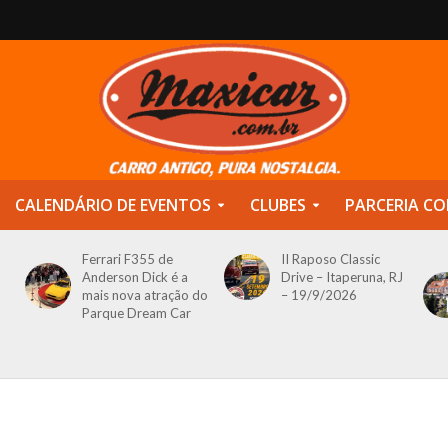
CALENDÁRIO DE EVENTOS
CLUBES
PARCERIA CO
Ferrari F355 de
II Raposo Classic
Anderson Dick é a
Drive – Itaperuna, RJ
mais nova atração do
– 19/9/2026
Parque Dream Car