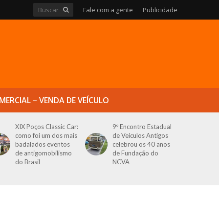
Fale com a gente
Publicidade
MERCIAL – VENDA DE VEÍCULO
XIX Poços Classic Car:
9º Encontro Estadual
como foi um dos mais
de Veículos Antigos
badalados eventos
celebrou os 40 anos
de antigomobilismo
de Fundação do
do Brasil
NCVA