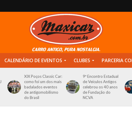
CALENDÁRIO DE EVENTOS
CLUBES
PARCERIA CO
XIX Poços Classic Car:
9º Encontro Estadual
J
como foi um dos mais
de Veículos Antigos
badalados eventos
celebrou os 40 anos
de antigomobilismo
de Fundação do
do Brasil
NCVA