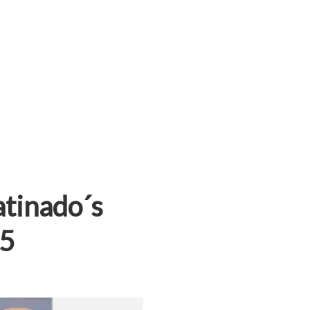
atinado´s
25