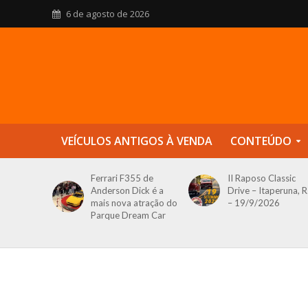
6 de agosto de 2026
VEÍCULOS ANTIGOS À VENDA
CONTEÚDO
Ferrari F355 de
II Raposo Classic
Anderson Dick é a
Drive – Itaperuna, R
mais nova atração do
– 19/9/2026
Parque Dream Car