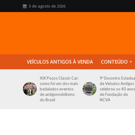
5 de agosto de 2026
VEÍCULOS ANTIGOS À VENDA
CONTEÚDO
XIX Poços Classic Car:
9º Encontro Estadua
como foi um dos mais
de Veículos Antigos
badalados eventos
celebrou os 40 ano
de antigomobilismo
de Fundação do
do Brasil
NCVA