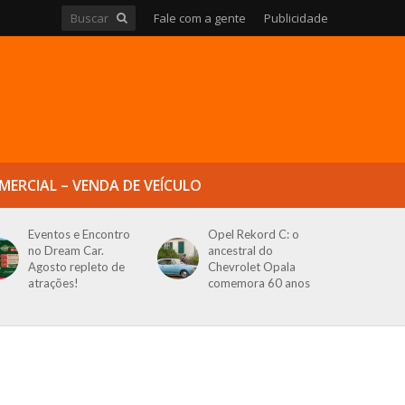
Fale com a gente
Publicidade
MERCIAL – VENDA DE VEÍCULO
Eventos e Encontro
Opel Rekord C: o
no Dream Car.
ancestral do
Agosto repleto de
Chevrolet Opala
atrações!
comemora 60 anos