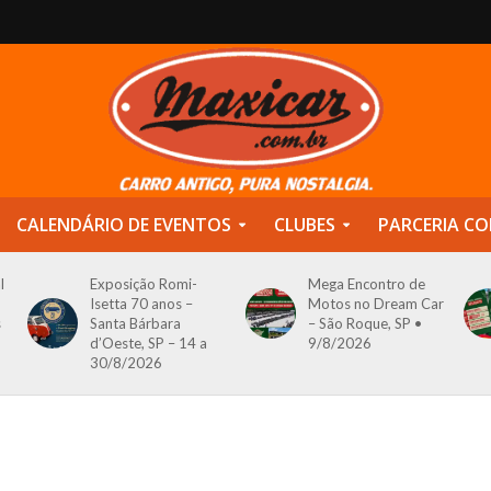
CALENDÁRIO DE EVENTOS
CLUBES
PARCERIA CO
l
Exposição Romi-
Mega Encontro de
Isetta 70 anos –
Motos no Dream Car
s
Santa Bárbara
– São Roque, SP •
d’Oeste, SP – 14 a
9/8/2026
30/8/2026