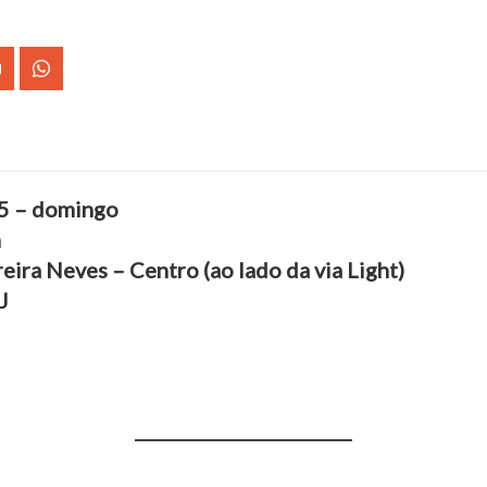
25 – domingo
h
eira Neves – Centro (ao lado da via Light)
J