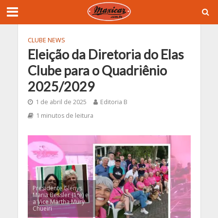
CLUBE NEWS
Eleição da Diretoria do Elas
Clube para o Quadriênio
2025/2029
1 de abril de 2025
Editoria B
1 minutos de leitura
Presidente Glenys
Maria Bessler (1ªe) e
a Vice Martha Mury
Chueiri