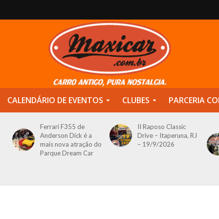
CALENDÁRIO DE EVENTOS
CLUBES
PARCERIA CO
Ferrari F355 de
II Raposo Classic
Anderson Dick é a
Drive – Itaperuna, RJ
mais nova atração do
– 19/9/2026
Parque Dream Car