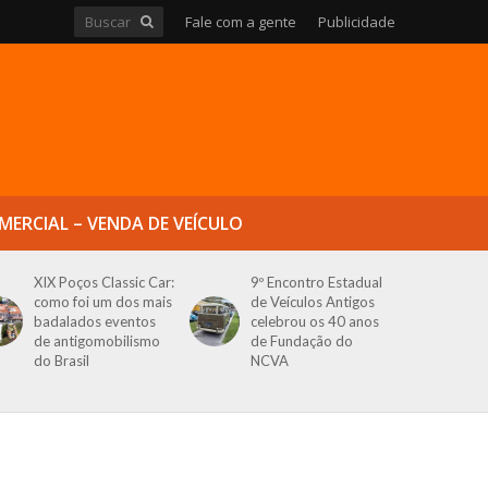
Fale com a gente
Publicidade
MERCIAL – VENDA DE VEÍCULO
XIX Poços Classic Car:
9º Encontro Estadual
como foi um dos mais
de Veículos Antigos
badalados eventos
celebrou os 40 anos
de antigomobilismo
de Fundação do
do Brasil
NCVA