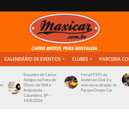
CALENDÁRIO DE EVENTOS
CLUBES
PARCERIA CO
Encontro de Carros
Ferrari F355 de
Antigos na Feira de
Anderson Dick é a
om
Discos de Vinil e
mais nova atração do
Artesanato –
Parque Dream Car
Catanduva, SP –
14/8/2026