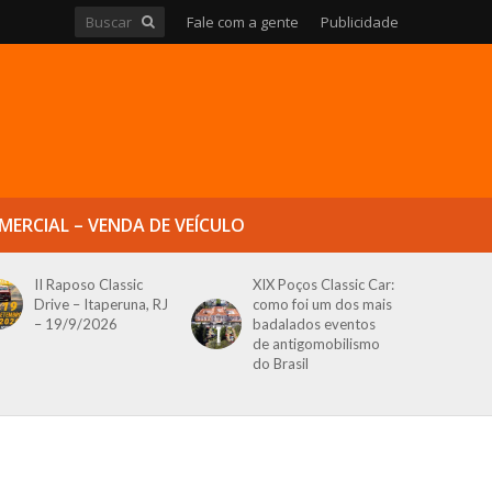
Fale com a gente
Publicidade
MERCIAL – VENDA DE VEÍCULO
II Raposo Classic
XIX Poços Classic Car:
Drive – Itaperuna, RJ
como foi um dos mais
– 19/9/2026
badalados eventos
de antigomobilismo
do Brasil