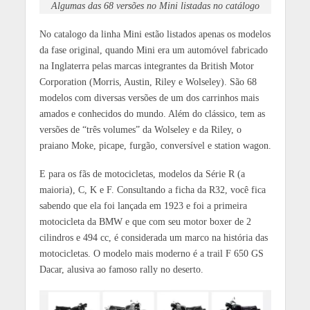
Algumas das 68 versões no Mini listadas no catálogo
No catalogo da linha Mini estão listados apenas os modelos
da fase original, quando Mini era um automóvel fabricado
na Inglaterra pelas marcas integrantes da British Motor
Corporation (Morris, Austin, Riley e Wolseley). São 68
modelos com diversas versões de um dos carrinhos mais
amados e conhecidos do mundo. Além do clássico, tem as
versões de “três volumes” da Wolseley e da Riley, o
praiano Moke, picape, furgão, conversível e station wagon.
E para os fãs de motocicletas, modelos da Série R (a
maioria), C, K e F. Consultando a ficha da R32, você fica
sabendo que ela foi lançada em 1923 e foi a primeira
motocicleta da BMW e que com seu motor boxer de 2
cilindros e 494 cc, é considerada um marco na história das
motocicletas. O modelo mais moderno é a trail F 650 GS
Dacar, alusiva ao famoso rally no deserto.