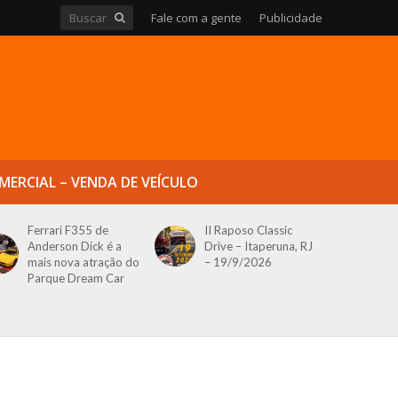
Fale com a gente
Publicidade
MERCIAL – VENDA DE VEÍCULO
Ferrari F355 de
II Raposo Classic
Anderson Dick é a
Drive – Itaperuna, RJ
mais nova atração do
– 19/9/2026
Parque Dream Car