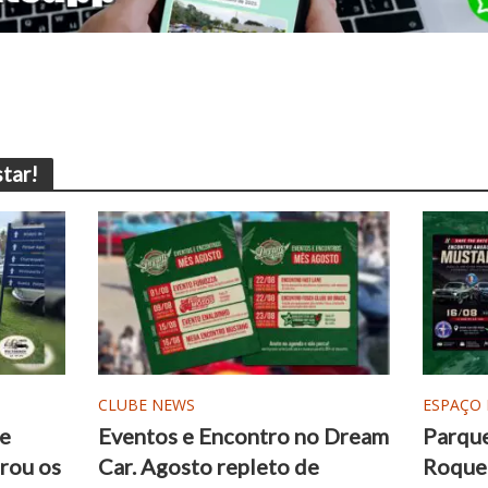
tar!
CLUBE NEWS
ESPAÇO
de
Eventos e Encontro no Dream
Parque
rou os
Car. Agosto repleto de
Roque 