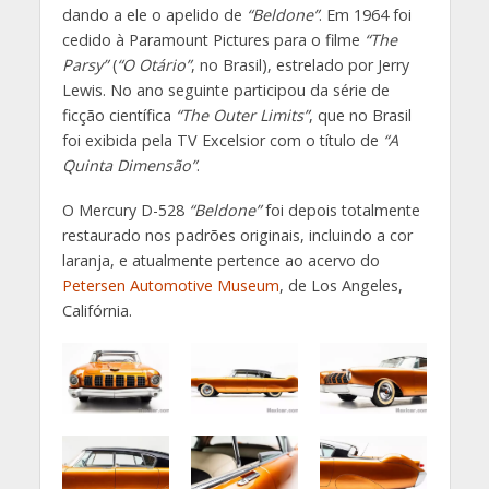
dando a ele o apelido de
“Beldone”
. Em 1964 foi
cedido à Paramount Pictures para o filme
“The
Parsy”
(
“O Otário”
, no Brasil), estrelado por Jerry
Lewis. No ano seguinte participou da série de
ficção científica
“The Outer Limits”
, que no Brasil
foi exibida pela TV Excelsior com o título de
“A
Quinta Dimensão”
.
O Mercury D-528
“Beldone”
foi depois totalmente
restaurado nos padrões originais, incluindo a cor
laranja, e atualmente pertence ao acervo do
Petersen Automotive Museum
, de Los Angeles,
Califórnia.