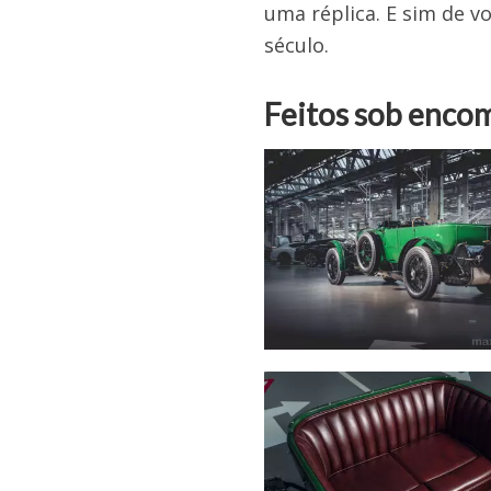
uma réplica. E sim de v
século.
Feitos sob enco