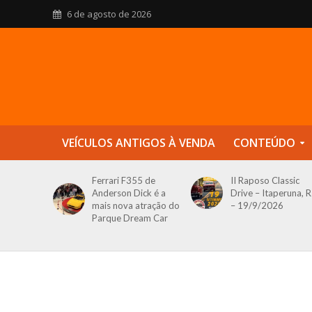
6 de agosto de 2026
VEÍCULOS ANTIGOS À VENDA
CONTEÚDO
Ferrari F355 de
II Raposo Classic
Anderson Dick é a
Drive – Itaperuna, R
mais nova atração do
– 19/9/2026
Parque Dream Car