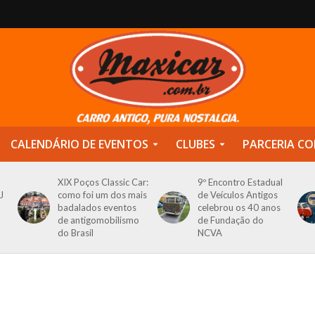
CALENDÁRIO DE EVENTOS
CLUBES
PARCERIA CO
XIX Poços Classic Car:
9º Encontro Estadual
J
como foi um dos mais
de Veículos Antigos
badalados eventos
celebrou os 40 anos
de antigomobilismo
de Fundação do
do Brasil
NCVA