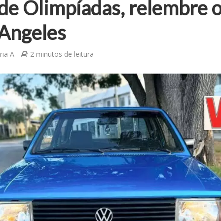
de Olimpíadas, relembre
 Angeles
ria A
2 minutos de leitura