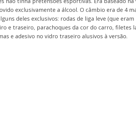
s não tinha pretensões esportivas. Era baseado na 
vido exclusivamente a álcool. O câmbio era de 4 ma
lguns deles exclusivos: rodas de liga leve (que eram
iro e traseiro, parachoques da cor do carro, filetes 
mas e adesivo no vidro traseiro alusivos à versão.