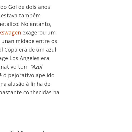
 do Gol de dois anos
s estava também
etálico. No entanto,
kswagen
exagerou um
 unanimidade entre os
ol Copa era de um azul
age Los Angeles era
amativo tom
“Azul
é o pejorativo apelido
ma alusão à linha de
bastante conhecidas na