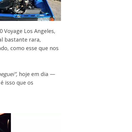
00 Voyage Los Angeles,
l bastante rara,
ado, como esse que nos
heguei”,
hoje em dia —
é isso que os