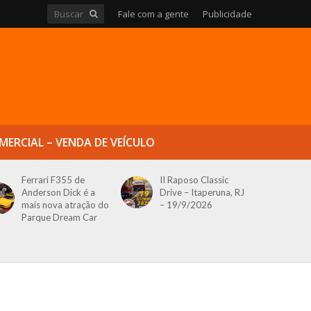
Fale com a gente
Publicidade
MERCIAL – VENDA DE VEÍCULO
Ferrari F355 de
II Raposo Classic
Anderson Dick é a
Drive – Itaperuna, RJ
mais nova atração do
– 19/9/2026
Parque Dream Car