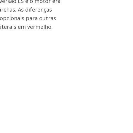
versão LS e o motor era
rchas. As diferenças
 opcionais para outras
laterais em vermelho,