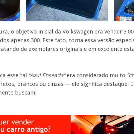
ura, o objetivo inicial da Volkswagen era vender 3.0
os apenas 300. Este fato, torna essa versão especia
ratando de exemplares originais e em excelente est
ca esse tal
“Azul Enseada”
era considerado muito
“c
tos, brancos ou cinzas — ele significa destaque. E 
mente buscam!