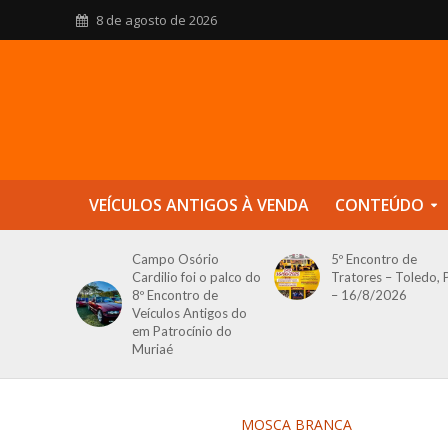
8 de agosto de 2026
VEÍCULOS ANTIGOS À VENDA
CONTEÚDO
Campo Osório
5º Encontro de
Cardilio foi o palco do
Tratores – Toledo, 
8º Encontro de
– 16/8/2026
Veículos Antigos do
em Patrocínio do
Muriaé
MOSCA BRANCA