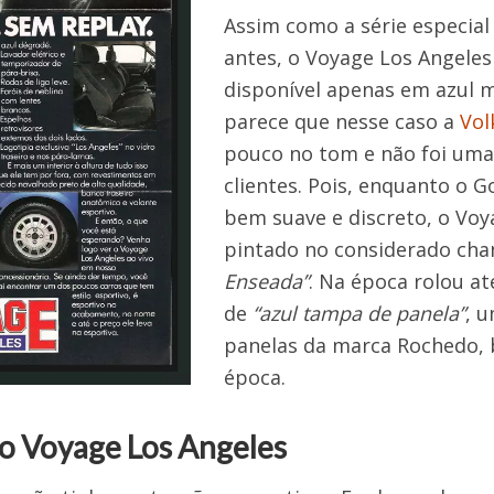
Assim como a série especial
antes, o Voyage Los Angele
disponível apenas em azul m
parece que nesse caso a
Vol
pouco no tom e não foi uma
clientes. Pois, enquanto o G
bem suave e discreto, o Voy
pintado no considerado ch
Enseada”
. Na época rolou at
de
“azul tampa de panela”
, u
panelas da marca Rochedo, 
época.
do Voyage Los Angeles