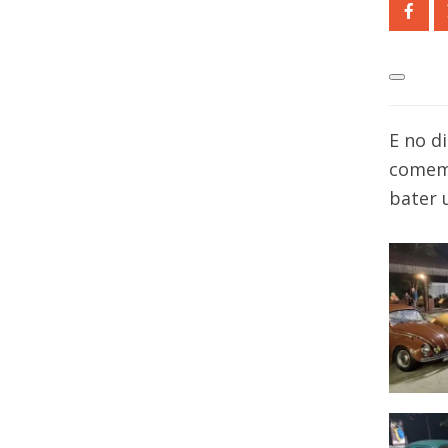
E no d
comemo
bater