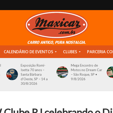
CALENDÁRIO DE EVENTOS
CLUBES
PARCERIA CO
l
Exposição Romi-
Mega Encontro de
Isetta 70 anos –
Motos no Dream Car
s
Santa Bárbara
– São Roque, SP •
d’Oeste, SP – 14 a
9/8/2026
30/8/2026
 Clube RJ celebrando o Di