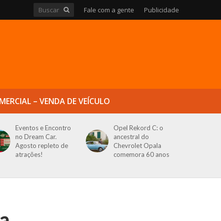
Fale com a gente
Publicidade
MERCIAL – VENDA DE VEÍCULO
Eventos e Encontro
Opel Rekord C: o
no Dream Car.
ancestral do
Agosto repleto de
Chevrolet Opala
atrações!
comemora 60 anos
a