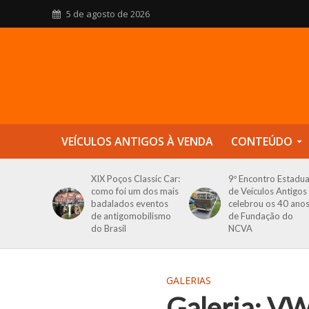
5 de agosto de 2026
VEÍCULOS ANTIGOS À VENDA
CONTEÚDO
XIX Poços Classic Car:
9º Encontro Estadua
como foi um dos mais
de Veículos Antigos
badalados eventos
celebrou os 40 ano
de antigomobilismo
de Fundação do
do Brasil
NCVA
GALERIAS
Galeria: VW