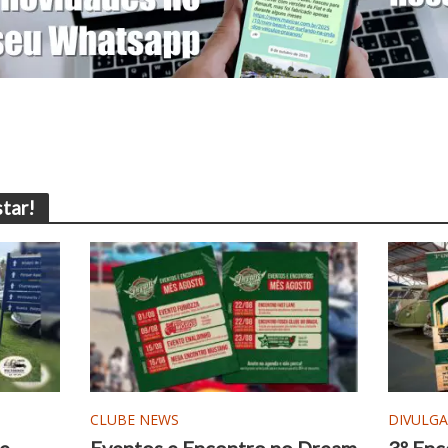
tar!
CLUBE NEWS
DIVULG
de
Eventos e Encontro no Dream
3º Enc