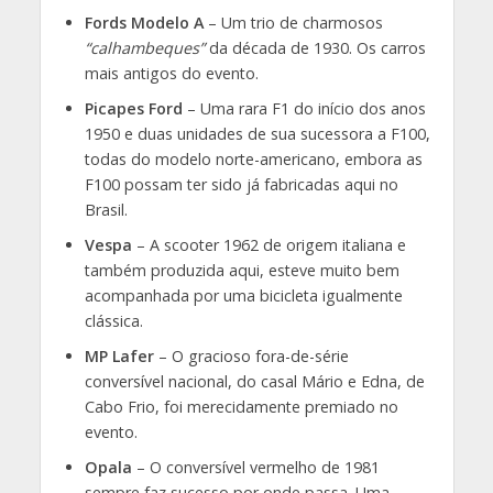
Fords Modelo A
– Um trio de charmosos
“calhambeques”
da década de 1930. Os carros
mais antigos do evento.
Picapes Ford
– Uma rara F1 do início dos anos
1950 e duas unidades de sua sucessora a F100,
todas do modelo norte-americano, embora as
F100 possam ter sido já fabricadas aqui no
Brasil.
Vespa
– A scooter 1962 de origem italiana e
também produzida aqui, esteve muito bem
acompanhada por uma bicicleta igualmente
clássica.
MP Lafer
– O gracioso fora-de-série
conversível nacional, do casal Mário e Edna, de
Cabo Frio, foi merecidamente premiado no
evento.
Opala
– O conversível vermelho de 1981
sempre faz sucesso por onde passa. Uma