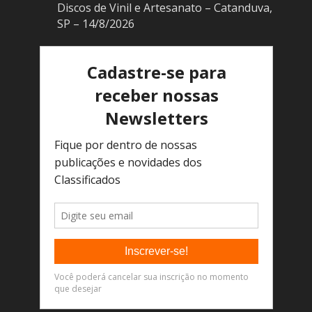
Discos de Vinil e Artesanato – Catanduva,
SP – 14/8/2026