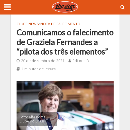
CLUBE NEWS
•
NOTA DE FALECIMENTO
Comunicamos o falecimento
de Graziela Fernandes a
“pilota dos três elementos”
20 de dezembro de 2021
Editoria B
1 minutos de leitura
Foto: Alfa Romeu
Clube do Brasil