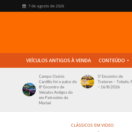
7 de agosto de 2026
VEÍCULOS ANTIGOS À VENDA
CONTEÚDO
Campo Osório
5º Encontro de
Cardilio foi o palco do
Tratores – Toledo, 
8º Encontro de
– 16/8/2026
Veículos Antigos do
em Patrocínio do
Muriaé
CLÁSSICOS EM VIDEO