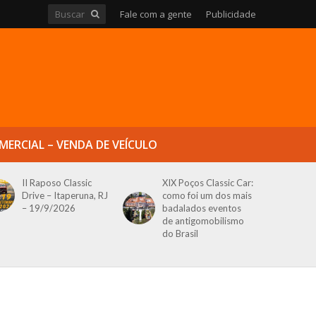
Fale com a gente
Publicidade
MERCIAL – VENDA DE VEÍCULO
II Raposo Classic
XIX Poços Classic Car:
Drive – Itaperuna, RJ
como foi um dos mais
– 19/9/2026
badalados eventos
de antigomobilismo
do Brasil