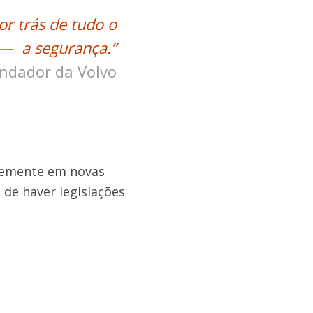
or trás de tudo o
o— a segurança.”
undador da Volvo
temente em novas
 de haver legislações