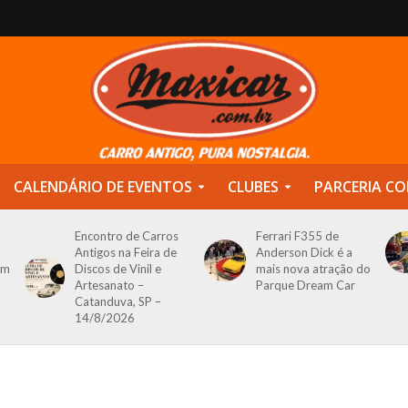
CALENDÁRIO DE EVENTOS
CLUBES
PARCERIA CO
Encontro de Carros
Ferrari F355 de
Antigos na Feira de
Anderson Dick é a
om
Discos de Vinil e
mais nova atração do
Artesanato –
Parque Dream Car
Catanduva, SP –
14/8/2026