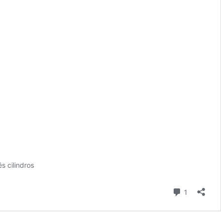
s cilindros
Comentári
1